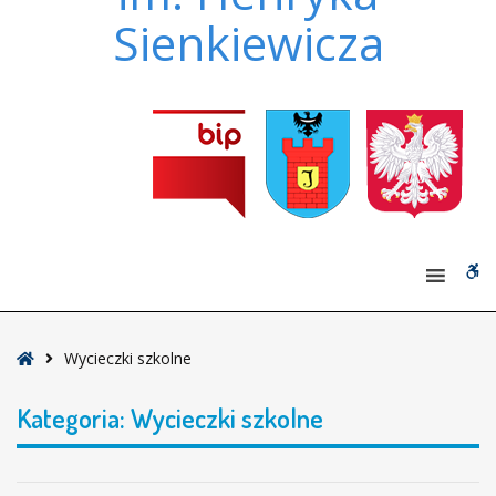
Sienkiewicza
W
bu
Strona
Wycieczki szkolne
główna
Kategoria:
Wycieczki szkolne