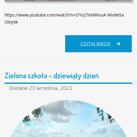
https://www.youtube.com/watch?v=DYoJ7XMWouA Wioletta
Olejnik
SKŁADAMY
CZYTAJ WIĘCEJ
PODZIĘKOW
ZA
WSPARCIE
OTRZYMANE
Zielona szkoła – dziewiąty dzień
OD
PANA
WÓJTA
Dodane
23 września, 2023