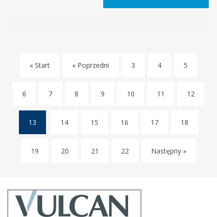
SZKOŁA
2023
–
SIÓDMY
DZIEŃ
« Start
« Poprzedni
3
4
5
6
7
8
9
10
11
12
13
14
15
16
17
18
(current)
19
20
21
22
Następny »