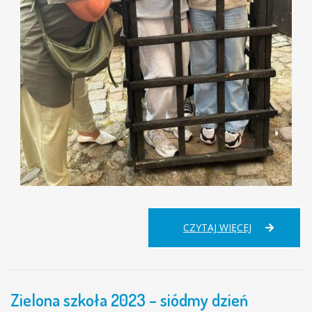
ZIELONA
CZYTAJ WIĘCEJ
SZKOŁA
–
ÓSMY
DZIEŃ
Zielona szkoła 2023 – siódmy dzień