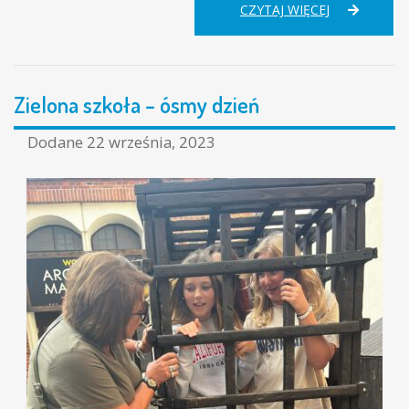
ZIELONA
CZYTAJ WIĘCEJ
SZKOŁA
–
DZIEWIĄTY
DZIEŃ
Zielona szkoła – ósmy dzień
Dodane
22 września, 2023