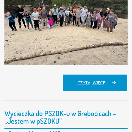
WYCIECZKA
CZYTAJ WIĘCEJ
KLASY
3B
I
4B
Wycieczka do PSZOK-u w Grębocicach –
DO
PRZEMKOWS
„Jestem w pSZOKU”
PARKU
KRAJOBRAZ