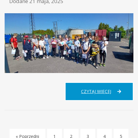
Dodane
21 maja, 2025
WYCIECZKA
CZYTAJ WIĘCEJ
DO
PSZOK-
U
W
GRĘBOCICA
–
„JESTEM
« Poprzedni
1
2
3
4
5