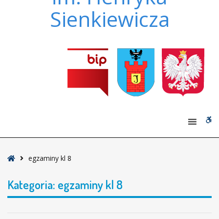
Sienkiewicza
W
bu
Strona
egzaminy kl 8
główna
Kategoria:
egzaminy kl 8