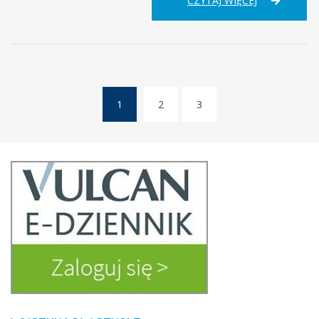
CZYTAJ WIĘCEJ
ÓSMOKLASI
–
INFORMACJE
DLA
RODZICÓW
1
2
3
(current)