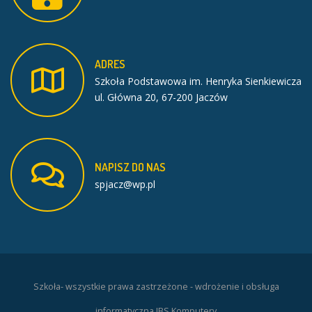
ADRES
Szkoła Podstawowa im. Henryka Sienkiewicza
ul. Główna 20, 67-200 Jaczów
NAPISZ
DO
NAS
spjacz@wp.pl
Szkoła- wszystkie prawa zastrzeżone - wdrożenie i obsługa
informatyczna JBS Komputery