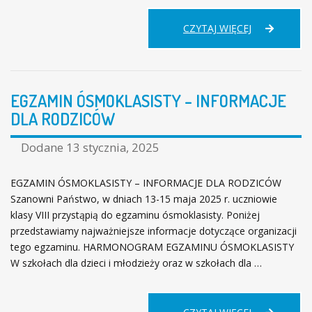
WYBIERAM
CZYTAJ WIĘCEJ
–
TO
MOJA
PRZYSZŁOŚĆ
EGZAMIN ÓSMOKLASISTY – INFORMACJE
–
TARGI
DLA RODZICÓW
EDUKACYJNE
W
Dodane
13 stycznia, 2025
SP
JACZÓW
EGZAMIN ÓSMOKLASISTY – INFORMACJE DLA RODZICÓW
Szanowni Państwo, w dniach 13-15 maja 2025 r. uczniowie
klasy VIII przystąpią do egzaminu ósmoklasisty. Poniżej
przedstawiamy najważniejsze informacje dotyczące organizacji
tego egzaminu. HARMONOGRAM EGZAMINU ÓSMOKLASISTY
W szkołach dla dzieci i młodzieży oraz w szkołach dla …
EGZAMIN