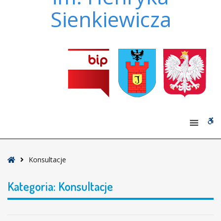
Sienkiewicza
W
bu
Strona
Konsultacje
główna
Kategoria:
Konsultacje