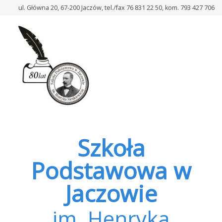
–
ul. Główna 20, 67-200 Jaczów, tel./fax 76 831 22 50, kom. 793 427 706
Laboratoria
Przyszłości
Rok
2024/2025
Semestr
II
Szkoła
Podstawowa w
Jaczowie
im. Henryka