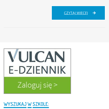
SPRAWOZDA
CZYTAJ WIĘCEJ
Z
REALIZACJI
PROGRAMU
LABORATOR
PRZYSZŁOŚC
2024-
2025
WYSZUKAJ
W
SZKOLE: