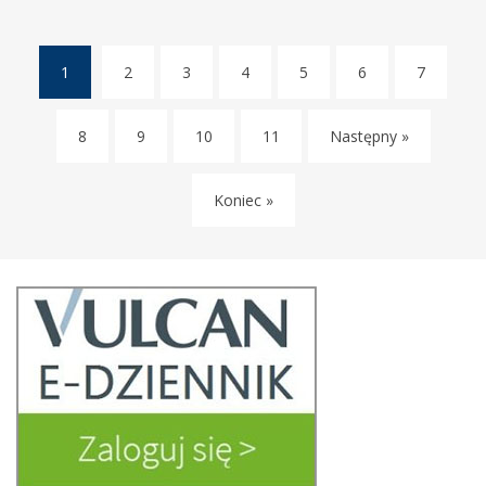
1
2
3
4
5
6
7
(current)
8
9
10
11
Następny »
Koniec »