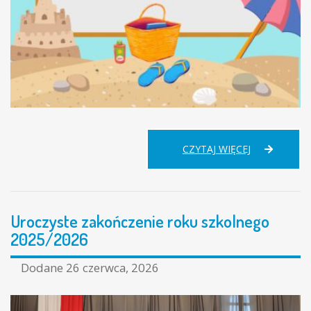
PODZIĘKOW
CZYTAJ WIĘCEJ
ZA
CAŁY
ROK
PRACY
Uroczyste zakończenie roku szkolnego
I
ŻYCZENIA
2025/2026
WAKACYJNE
Dodane
26 czerwca, 2026