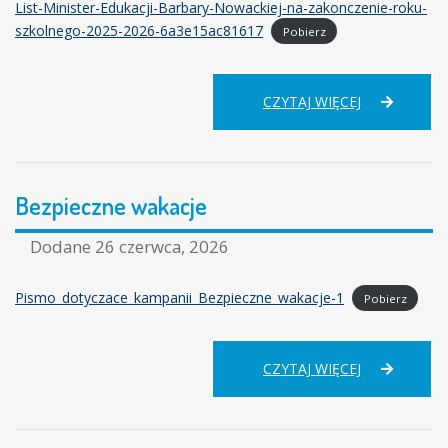
List-Minister-Edukacji-Barbary-Nowackiej-na-zakonczenie-roku-
szkolnego-2025-2026-6a3e15ac81617
Pobierz
LIST
CZYTAJ WIĘCEJ
MINISTER
EDUKACJI
NA
ZAKOŃCZEN
Bezpieczne wakacje
ROKU
SZKOLNEGO
2025/2026
Dodane
26 czerwca, 2026
Pismo_dotyczace_kampanii_Bezpieczne_wakacje-1
Pobierz
BEZPIECZNE
CZYTAJ WIĘCEJ
WAKACJE