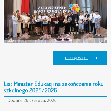
UROCZYSTE
CZYTAJ WIĘCEJ
ZAKOŃCZEN
ROKU
SZKOLNEGO
2025/2026
List Minister Edukacji na zakończenie roku
szkolnego 2025/2026
Dodane
26 czerwca, 2026