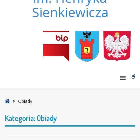
Sienkiewicza
W
bu
Strona
Obiady
główna
Kategoria:
Obiady