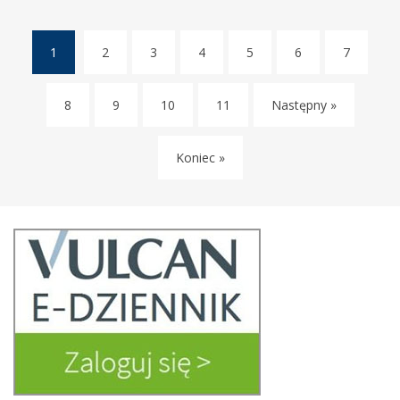
1
2
3
4
5
6
7
(current)
8
9
10
11
Następny »
Koniec »