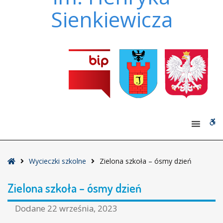
Sienkiewicza
W
bu
Strona
Wycieczki szkolne
Zielona szkoła – ósmy dzień
główna
Zielona szkoła – ósmy dzień
Dodane
22 września, 2023