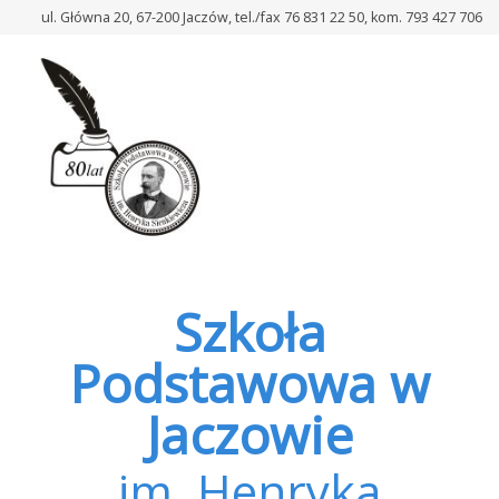
–
ul. Główna 20, 67-200 Jaczów, tel./fax 76 831 22 50, kom. 793 427 706
Zielona
szkoła
–
ósmy
dzień
Szkoła
Podstawowa w
Jaczowie
im. Henryka