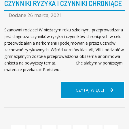
CZYNNIKI RYZYKA I CZYNNIKI CHRONIĄCE
Dodane
26 marca, 2021
Szanowni rodzice! W bieżącym roku szkolnym, przeprowadzana
jest diagnoza czynników ryzyka i czynników chroniących w celu
przeciwdziałania narkomanii i podejmowanie przez uczniów
zachowań ryzykownych. Wśród uczniów klas VII, VIII i oddziałów
gimnazjalnych została przeprowadzona obszerna anonimowa
ankieta na powyższy temat. Chciałabym w poniższym
materiale przekazać Państwu …
CZYNNIKI
CZYTAJ WIĘCEJ
RYZYKA
I
CZYNNIKI
CHRONIĄCE