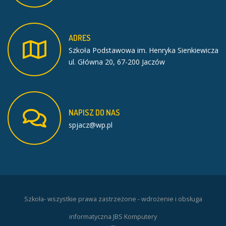
ADRES
Szkoła Podstawowa im. Henryka Sienkiewicza
ul. Główna 20, 67-200 Jaczów
NAPISZ
DO
NAS
spjacz@wp.pl
Szkoła- wszystkie prawa zastrzeżone - wdrożenie i obsługa
informatyczna JBS Komputery