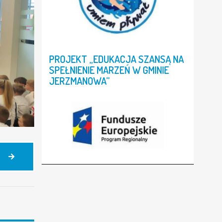
PROJEKT
„EDUKACJA
SZANSĄ
NA
SPEŁNIENIE
MARZEŃ
W
GMINIE
JERZMANOWA”
PATRIOTYCZNE
SPOTKANIE
W
PRZEDSZKOLU