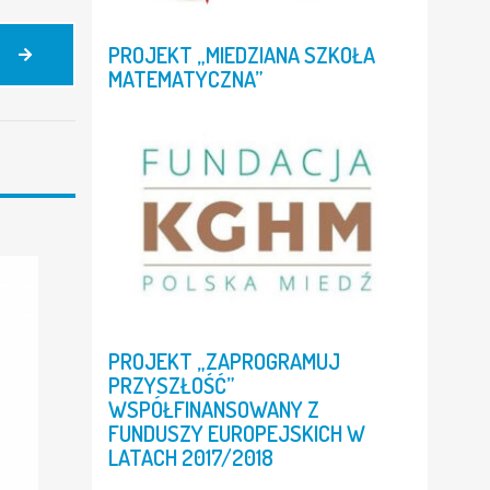
PROJEKT
„MIEDZIANA
SZKOŁA
4
MAJA
MATEMATYCZNA”
–
Z
WDZIĘCZNOŚCIĄ
ZA
PRACĘ
TRUD
–
DZIEŃ
STRAŻAKA
HUTNIKA
PROJEKT
„ZAPROGRAMUJ
PRZYSZŁOŚĆ”
WSPÓŁFINANSOWANY
Z
FUNDUSZY
EUROPEJSKICH
W
LATACH
2017/2018