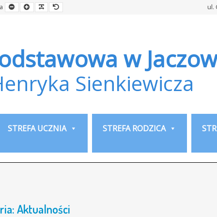
Smaller
Larger
Readable
Default
a
ul.
Font
Font
Font
Font
Podstawowa w Jaczow
Henryka Sienkiewicza
STREFA UCZNIA
STREFA RODZICA
STR
ria:
Aktualności