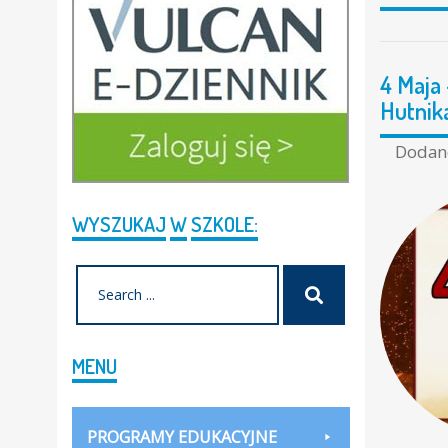
4 Maja 
Hutnik
Doda
WYSZUKAJ
W
SZKOLE:
Search
Szukaj
for:
MENU
PROGRAMY EDUKACYJNE