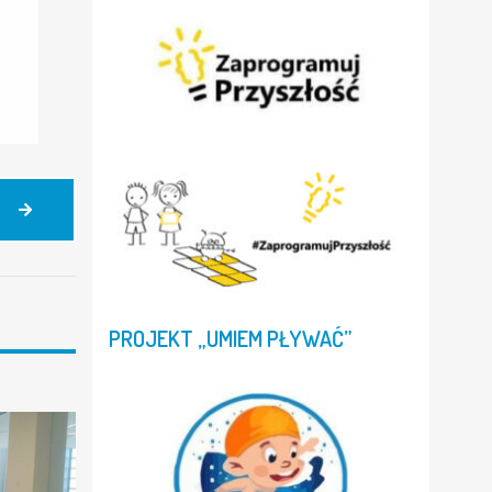
3
MAJA
–
235.
ROCZNICA
UCHWALENIA
PROJEKT
„UMIEM
PŁYWAĆ”
KONSTYTUCJI
3
MAJA