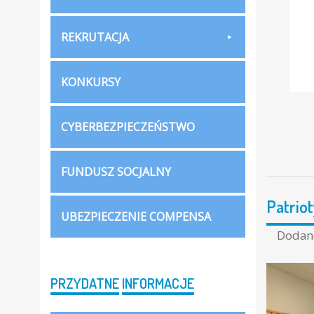
REKRUTACJA
KONKURSY
CYBERBEZPIECZEŃSTWO
FUNDUSZ SOCJALNY
Patrio
UBEZPIECZENIE COMPENSA
Doda
PRZYDATNE
INFORMACJE