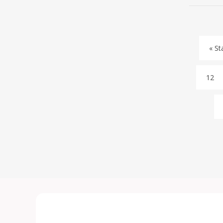
« St
12