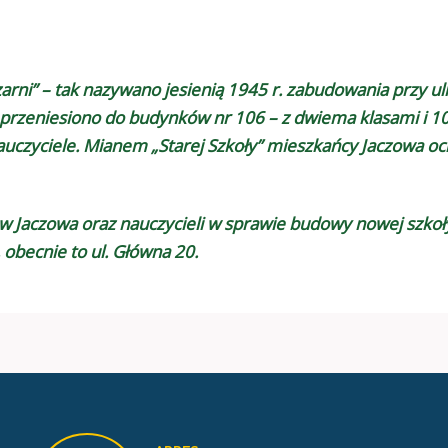
rni” – tak nazywano jesienią 1945 r. zabudowania przy uli
 przeniesiono do budynków nr 106 – z dwiema klasami i 10
czyciele. Mianem „Starej Szkoły” mieszkańcy Jaczowa ochr
ców Jaczowa oraz nauczycieli w sprawie budowy nowej sz
 obecnie to ul. Główna 20.