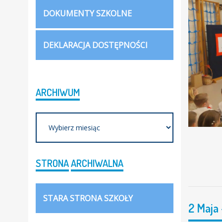
DOKUMENTY SZKOLNE
DEKLARACJA DOSTĘPNOŚCI
ARCHIWUM
Archiwum
STRONA
ARCHIWALNA
STARA STRONA SZKOŁY
2 Maja 