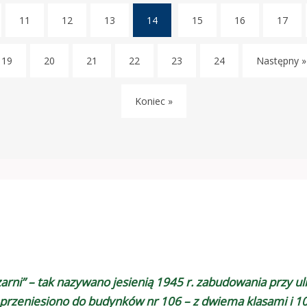
11
12
13
14
15
16
17
(current)
19
20
21
22
23
24
Następny »
Koniec »
rni” – tak nazywano jesienią 1945 r. zabudowania przy uli
 przeniesiono do budynków nr 106 – z dwiema klasami i 10