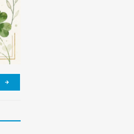
POWODZENIA
NA
EGZAMINIE
ÓSMOKLASISTY!