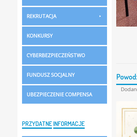
REKRUTACJA
KONKURSY
CYBERBEZPIECZEŃSTWO
FUNDUSZ SOCJALNY
Powodz
Doda
UBEZPIECZENIE COMPENSA
PRZYDATNE
INFORMACJE