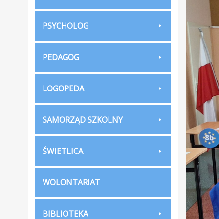
PSYCHOLOG
PEDAGOG
LOGOPEDA
SAMORZĄD SZKOLNY
ŚWIETLICA
WOLONTARIAT
BIBLIOTEKA