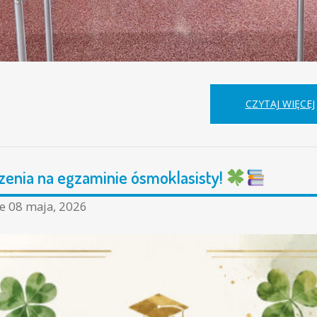
CZYTAJ WIĘCEJ
enia na egzaminie ósmoklasisty!
ne
08 maja, 2026
I