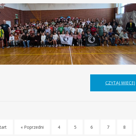
CZYTAJ WIĘCEJ
tart
« Poprzedni
4
5
6
7
8