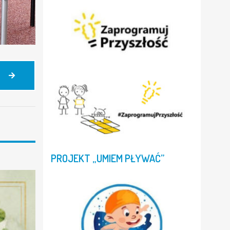
POCIĄG
DO
BRUKSELI
ODJECHAŁ
Z
JERZMANOWEJ
PUNKTUALNIE
PROJEKT
„UMIEM
PŁYWAĆ”
W
WIELKIM
STYLU!