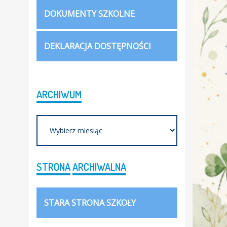
DOKUMENTY SZKOLNE
DEKLARACJA DOSTĘPNOŚCI
ARCHIWUM
Archiwum
STRONA
ARCHIWALNA
STARA STRONA SZKOŁY