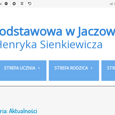
Smaller
Larger
Readable
Default
a
ul.
Font
Font
Font
Font
Podstawowa w Jaczow
Henryka Sienkiewicza
STREFA UCZNIA
STREFA RODZICA
STR
ria:
Aktualności