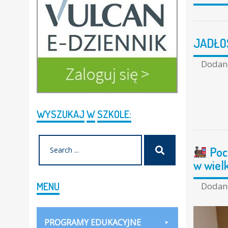
JADŁOS
Doda
WYSZUKAJ
W
SZKOLE:
Search
Szukaj
Poci
for:
w wiel
MENU
Doda
PROGRAMY EDUKACYJNE