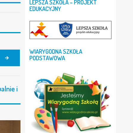
LEPSZA
SZKOŁA
–
PROJEKT
EDUKACYJNY
WIARYGODNA
SZKOŁA
PODSTAWOWA
JADŁOSPIS
11.05.-15.05.2026
lnie i