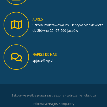
ADRES
Szkoła Podstawowa im. Henryka Sienkiewicza
ul. Główna 20, 67-200 Jaczów
NAPISZ
DO
NAS
spjacz@wp.pl
Szkoła- wszystkie prawa zastrzeżone - wdrożenie i obsługa
informatyczna JBS Komputery