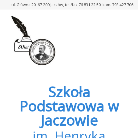
–
ul. Główna 20, 67-200 Jaczów, tel./fax 76 831 22 50, kom. 793 427 706
Gmina
Jerzmanowa
zaprasza
mieszkańców
do
współtworzenia
strategii
rozwoju!
Szkoła
Podstawowa w
Jaczowie
im. Henryka