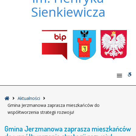
Sienkiewicza
W
bu
Strona
Aktualności
główna
Gmina Jerzmanowa zaprasza mieszkańców do
współtworzenia strategii rozwoju!
Gmina Jerzmanowa zaprasza mieszkańców