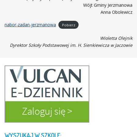
Wójt Gminy Jerzmanowa
Anna Obolewicz
nabor-zadan-jerzmanowa
Pobierz
Wioletta Olejnik
Dyrektor Szkoły Podstawowej im. H. Sienkiewicza w Jaczowie
WYSZUKAJ
W
SZKOLE: