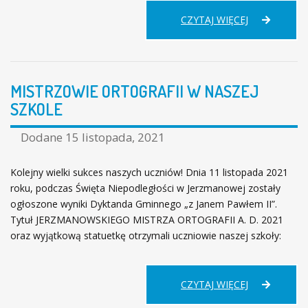
NARODOWY
CZYTAJ WIĘCEJ
PROGRAM
ROZWOJU
CZYTELNIC
MISTRZOWIE ORTOGRAFII W NASZEJ
SZKOLE
Dodane
15 listopada, 2021
Kolejny wielki sukces naszych uczniów! Dnia 11 listopada 2021
roku, podczas Święta Niepodległości w Jerzmanowej zostały
ogłoszone wyniki Dyktanda Gminnego „z Janem Pawłem II”.
Tytuł JERZMANOWSKIEGO MISTRZA ORTOGRAFII A. D. 2021
oraz wyjątkową statuetkę otrzymali uczniowie naszej szkoły:
MISTRZOWIE
CZYTAJ WIĘCEJ
ORTOGRAFII