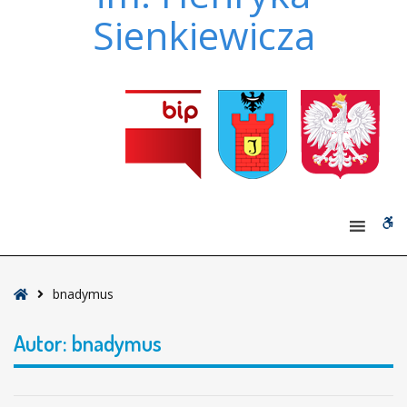
Sienkiewicza
W
bu
Strona
bnadymus
główna
Autor:
bnadymus