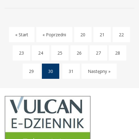
W
NASZEJ
SZKOLE
« Start
« Poprzedni
20
21
22
23
24
25
26
27
28
29
30
31
Następny »
(current)