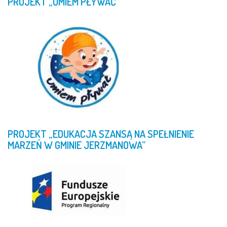
PROJEKT
„UMIEM
PŁYWAĆ”
PROJEKT
„EDUKACJA
SZANSĄ
NA
SPEŁNIENIE
MARZEŃ
W
GMINIE
JERZMANOWA”