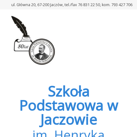
–
ul. Główna 20, 67-200 Jaczów, tel./fax 76 831 22 50, kom. 793 427 706
Zaproszenie
na
V
Powiatowy
Turniej
Gier
Planszowych
Szkoła
Podstawowa w
Jaczowie
im. Henryka