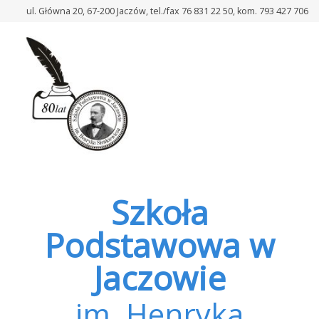
–
ul. Główna 20, 67-200 Jaczów, tel./fax 76 831 22 50, kom. 793 427 706
Zaproszenie
na
spotkanie
warsztatowe
dla
rodziców
Szkoła
Podstawowa w
Jaczowie
im. Henryka