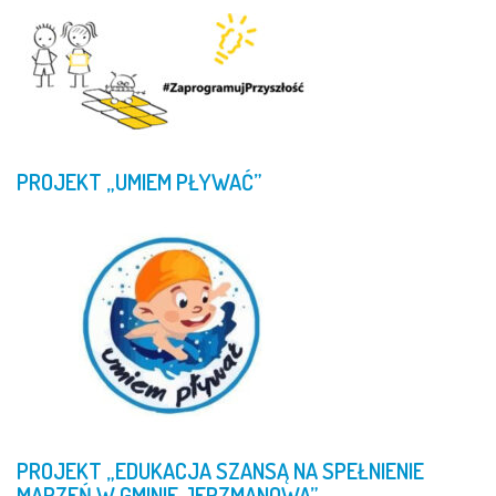
PROJEKT
„UMIEM
PŁYWAĆ”
PROJEKT
„EDUKACJA
SZANSĄ
NA
SPEŁNIENIE
MARZEŃ
W
GMINIE
JERZMANOWA”