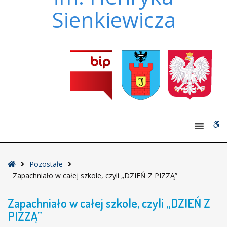
Sienkiewicza
W
bu
Strona
Pozostałe
główna
Zapachniało w całej szkole, czyli „DZIEŃ Z PIZZĄ”
Zapachniało w całej szkole, czyli „DZIEŃ Z
PIZZĄ”