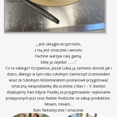
„ Jest okrągła niczym koło,
z nią jest smacznie i wesoło.
Pachnie warzyw całą gamą,
lubię ją zajadać ……..”
Co to takiego? Oczywiście, pizza! Lubią ją zarówno dorośli jak i
dzieci, dlatego w tym roku szkolnym Samorząd Uczniowskim
wraz ze Szkolnym Wolontariatem postanowił przygotować
smaczną niespodziankę dla uczniów z klas I – V .Bardzo
dziękujemy Pani Edycie Pazdej za przygotowanie i wykonanie
przepysznych pizz oraz Radzie Rodziców za zakup produktów .
Mniam, mniam…
Było fantastycznie i smacznie.