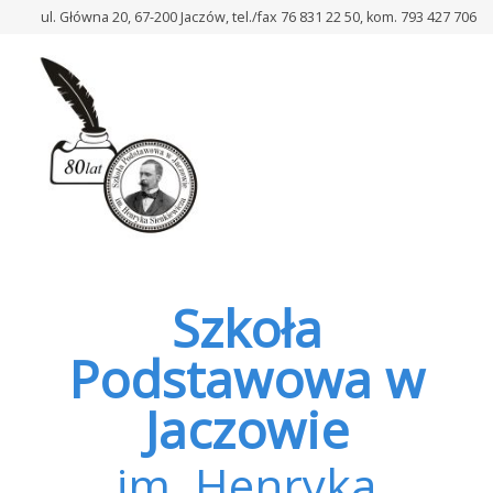
–
ul. Główna 20, 67-200 Jaczów, tel./fax 76 831 22 50, kom. 793 427 706
Zapachniało
w
całej
szkole,
czyli
„DZIEŃ
Z
PIZZĄ”
Szkoła
Podstawowa w
Jaczowie
im. Henryka