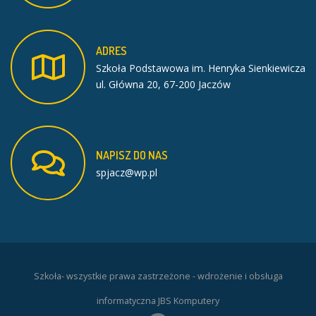
ADRES
Szkoła Podstawowa im. Henryka Sienkiewicza
ul. Główna 20, 67-200 Jaczów
NAPISZ
DO
NAS
spjacz@wp.pl
Szkoła- wszystkie prawa zastrzeżone - wdrożenie i obsługa
informatyczna JBS Komputery