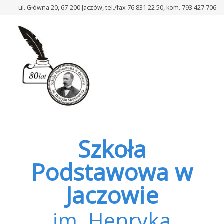
–
ul. Główna 20, 67-200 Jaczów, tel./fax 76 831 22 50, kom. 793 427 706
Warsztaty
dot.
bezpieczeństwa,
cyberbezpieczeństwa,
ratownictwa
oraz
pierwszej
pomocy
Szkoła
Podstawowa w
Jaczowie
im. Henryka