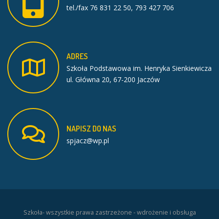
tel./fax 76 831 22 50, 793 427 706
ADRES
Szkoła Podstawowa im. Henryka Sienkiewicza
ul. Główna 20, 67-200 Jaczów
NAPISZ
DO
NAS
spjacz@wp.pl
Szkoła- wszystkie prawa zastrzeżone - wdrożenie i obsługa