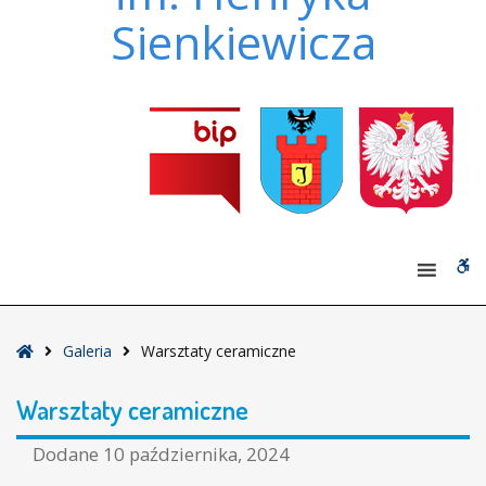
Sienkiewicza
W
bu
Strona
Galeria
Warsztaty ceramiczne
główna
Warsztaty ceramiczne
Dodane
10 października, 2024