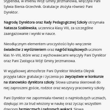
Stypendia, w imieniu Wójt Gminy Jerzmanowa, wręczyła Pani
Sylwia Bienia-Grzechnik. Gratulacje złożyła również Pani
Dyrektor.
Nagrodę Dyrektora oraz Rady Pedagogicznej Szkoły
otrzymała
Natasza Szablewska
, uczennica klasy VIII, za szczególne
zaangażowanie i wyniki w nauce.
Nieodłącznym elementem uroczystości było wręczenie
świadectw z wyróżnieniem
oraz
nagród książkowych
uczniom
klas IV–VIII, które wraz z wychowawcami wręczyły Pani Dyrektor
oraz Pani Zastępca Wójt Gminy Jerzmanowa.
W wyjątkowej atmosferze Pani Dyrektor Wioletta Olejnik
przyjęła także gratulacje i życzenia po
zwycięstwie w konkursie
na stanowisko dyrektora szkoły
. Słowa uznania skierowali do
niej zaproszeni goście, rodzice oraz wszyscy pracownicy szkoły.
Pani Dyrektor nie zapomniała również o najmłodszych uczniach,
dziękując im za trud włożony w naukę oraz życząc wszystkim
dzieciom
bezpiecznych i radosnych wakacji
. Słowa