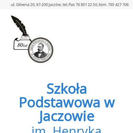
–
ul. Główna 20, 67-200 Jaczów, tel./fax 76 831 22 50, kom. 793 427 706
Uroczyste
zakończenie
roku
szkolnego
2024/2025
Szkoła
Podstawowa w
Jaczowie
im. Henryka