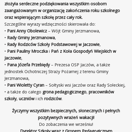
złożyła serdeczne podziękowania wszystkim osobom
zaangażowanym w organizację zakończenia roku szkolnego
oraz wspierającym szkołę przez cały rok.
Szczególne wyrazy wdzięczności skierowała do:
•
Pani Anny Obolewicz
– Wójt Gminy Jerzmanowa,
•
Rady Gminy Jerzmanowa
,
•
Rady Rodziców Szkoły Podstawowej w Jaczowie
,
•
Pani Pauliny Mroczka
i
Pań z Koła Gospodyń Wiejskich w
Jaczowie
,
•
Pana Józefa Przebiędy
– Prezesa OSP Jaczów, a także
jednostek Ochotniczej Straży Pożarnej z terenu Gminy
Jerzmanowa,
•
Pani Wioletty Cyran
– Sołtyski wsi Jaczów oraz Rady Sołeckiej,
• a także do całego
grona pedagogicznego
,
pracowników
szkoły
,
uczniów
i ich
rodziców
.
Życzymy wszystkim bezpiecznych, słonecznych i pełnych
pozytywnych wrażeń wakacji!
Do zobaczenia we wrześniu!
Dyrektor Szkoły wraz z Gronem Pedagogicznym