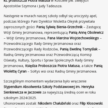
ks. proboszcza Piotra Matusa
w Kościele pw. Świętych
Apostołów Szymona i Judy Tadeusza.
Następnie w murach naszej szkoły odbył się uroczysty apel,
podczas którego Pani Dyrektor Wioletta Olejnik przywitała
zaproszonych gości:
Panią Sylwię Bienia-Grzechnik
– Zastępcę
Wójt Gminy Jerzmanowa, reprezentującą
Panią Annę Obolewicz
– Wójt Gminy Jerzmanowa,
Pana Marcina Wojciechowskiego
–
Przewodniczącego Rady Gminy Jerzmanowa oraz
Przewodniczącego Rady Rodziców,
Panią Ewelinę Tomyślak
–
Radną Gminy Jerzmanowa oraz Przewodniczącą Komisji
Oświaty, Kultury, Sportu i Spraw Społecznych Rady Gminy
Jerzmanowa,
Księdza Proboszcza Piotra Matusa
, a także
Panią
Wiolettę Cyran
– Sołtys wsi oraz Radną Gminy Jerzmanowa.
Szczególnym momentem wydarzenia było wręczenie
Stypendium Absolwenta Szkoły Podstawowej im. Henryka
Sienkiewicza w Jaczowie
za najwyższą średnią ocen w roku
szkolnym 2024/2025.
Uhonorowani zostali:
Nikodem Chałubiński
oraz
Filip Kłosowski
.