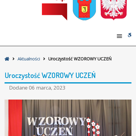
W
bu
Strona
Aktualności
Uroczystość WZOROWY UCZEŃ
główna
Uroczystość WZOROWY UCZEŃ
Dodane
06 marca, 2023