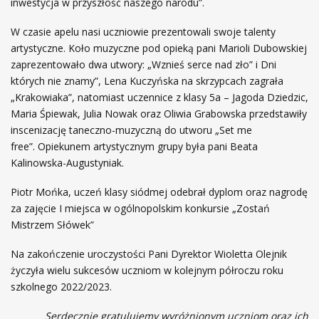
inwestycja w przyszłość naszego narodu”.
W czasie apelu nasi uczniowie prezentowali swoje talenty
artystyczne. Koło muzyczne pod opieką pani Marioli Dubowskiej
zaprezentowało dwa utwory: „Wznieś serce nad zło” i Dni
których nie znamy”, Lena Kuczyńska na skrzypcach zagrała
„Krakowiaka”, natomiast uczennice z klasy 5a – Jagoda Dziedzic,
Maria Śpiewak, Julia Nowak oraz Oliwia Grabowska przedstawiły
inscenizację taneczno-muzyczną do utworu „Set me
free”. Opiekunem artystycznym grupy była pani Beata
Kalinowska-Augustyniak.
Piotr Mońka, uczeń klasy siódmej odebrał dyplom oraz nagrodę
za zajęcie I miejsca w ogólnopolskim konkursie „Zostań
Mistrzem Słówek”
Na zakończenie uroczystości Pani Dyrektor Wioletta Olejnik
życzyła wielu sukcesów uczniom w kolejnym półroczu roku
szkolnego 2022/2023.
Serdecznie gratulujemy wyróżnionym uczniom oraz ich