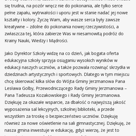
się trudna, na pozór wręcz nie do pokonania, ale tylko serce
pełne zapału, wytrwałości i uporu jest w stanie nadać jej nowe
kształty i kolory. Życzę Wam, aby wasze serca były zawsze
kreatywne – zdolne do pokonania nowej rzeczywistości, a
zwłaszcza tej, która zabierze Was w niesamowitą podróż do
Krainy Nauki, Wiedzy i Mądrości.
Jako Dyrektor Szkoły widzę na co dzień, jak bogata oferta
edukacyjna szkoły sprzyja osiąganiu wysokich wyników w
edukacji naszych uczniów, a także pozwala rozwinąć skrzydła w
dziedzinach artystycznych i sportowych. Dlatego w tym miejscu
chcę skierować kilka słów do Wójta Gminy Jerzmanowa Pana
Lesława Golby, Przewodniczącego Rady Gminy Jerzmanowa –
Pana Tadeusza Kozakowskiego i Rady Gminy Jerzmanowa.
Dziękuję za okazałe wsparcie, za dbałość o najwyższą jakość
wyposażenia sal lekcyjnych, szkolnej biblioteki, a przede
wszystkim za troskę o bezpieczeństwo uczniów. Dziękuję
również za nowe oświetlenie na sali gimnastycznej. Dziękuję, że
nasza gmina inwestuje w edukację, gdyż wierzę, że jest to