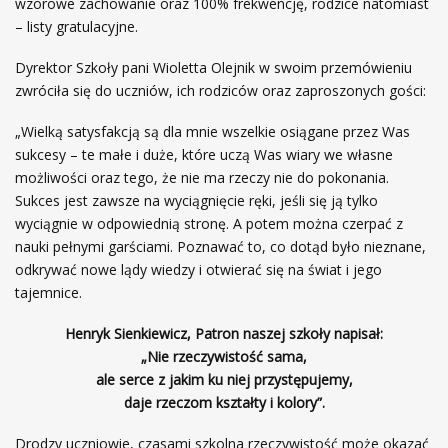
wzorowe zachowanie oraz 100% frekwencję, rodzice natomiast
– listy gratulacyjne.
Dyrektor Szkoły pani Wioletta Olejnik w swoim przemówieniu
zwróciła się do uczniów, ich rodziców oraz zaproszonych gości:
„Wielką satysfakcją są dla mnie wszelkie osiągane przez Was
sukcesy – te małe i duże, które uczą Was wiary we własne
możliwości oraz tego, że nie ma rzeczy nie do pokonania.
Sukces jest zawsze na wyciągnięcie ręki, jeśli się ją tylko
wyciągnie w odpowiednią stronę. A potem można czerpać z
nauki pełnymi garściami. Poznawać to, co dotąd było nieznane,
odkrywać nowe lądy wiedzy i otwierać się na świat i jego
tajemnice.
Henryk Sienkiewicz, Patron naszej szkoły napisał:
„Nie rzeczywistość sama,
ale serce z jakim ku niej przystępujemy,
daje rzeczom kształty i kolory”.
Drodzy uczniowie, czasami szkolna rzeczywistość może okazać