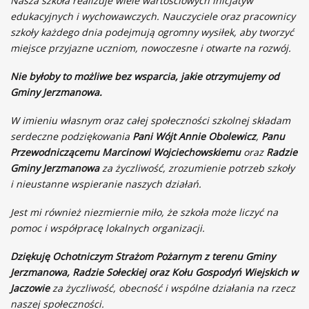
Nasza szkoła realizuje wiele wartościowych inicjatyw
edukacyjnych i wychowawczych. Nauczyciele oraz pracownicy
szkoły każdego dnia podejmują ogromny wysiłek, aby tworzyć
miejsce przyjazne uczniom, nowoczesne i otwarte na rozwój.
Nie byłoby to możliwe bez wsparcia, jakie otrzymujemy od
Gminy Jerzmanowa.
W imieniu własnym oraz całej społeczności szkolnej składam
serdeczne podziękowania
Pani Wójt Annie Obolewicz
,
Panu
Przewodniczącemu Marcinowi Wojciechowskiemu
oraz
Radzie
Gminy Jerzmanowa
za życzliwość, zrozumienie potrzeb szkoły
i nieustanne wspieranie naszych działań.
Jest mi również niezmiernie miło, że szkoła może liczyć na
pomoc i współpracę lokalnych organizacji.
Dziękuję Ochotniczym Strażom Pożarnym z terenu Gminy
Jerzmanowa, Radzie Sołeckiej oraz Kołu Gospodyń Wiejskich w
Jaczowie
za życzliwość, obecność i wspólne działania na rzecz
naszej społeczności.