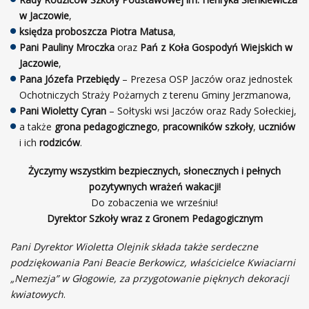
w Jaczowie
,
księdza proboszcza Piotra Matusa
,
Pani Pauliny Mroczka
oraz
Pań z Koła Gospodyń Wiejskich w
Jaczowie
,
Pana Józefa Przebiędy
– Prezesa OSP Jaczów oraz jednostek
Ochotniczych Straży Pożarnych z terenu Gminy Jerzmanowa,
Pani Wioletty Cyran
– Sołtyski wsi Jaczów oraz Rady Sołeckiej,
a także
grona pedagogicznego
,
pracowników szkoły
,
uczniów
i ich
rodziców
.
Życzymy wszystkim bezpiecznych, słonecznych i pełnych
pozytywnych wrażeń wakacji!
Do zobaczenia we wrześniu!
Dyrektor Szkoły wraz z Gronem Pedagogicznym
Pani Dyrektor Wioletta Olejnik składa także serdeczne
podziękowania Pani Beacie Berkowicz, właścicielce Kwiaciarni
„Nemezja” w Głogowie, za przygotowanie pięknych dekoracji
kwiatowych
.