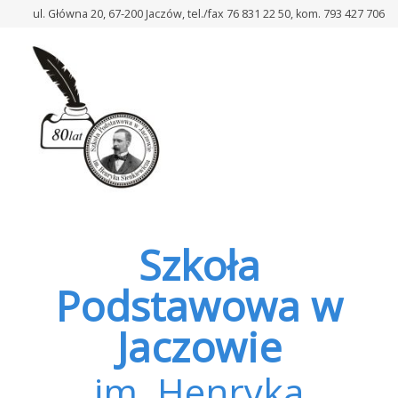
–
ul. Główna 20, 67-200 Jaczów, tel./fax 76 831 22 50, kom. 793 427 706
Uroczyste
zakończenie
roku
szkolnego
2025/2026
Szkoła
Podstawowa w
Jaczowie
im. Henryka