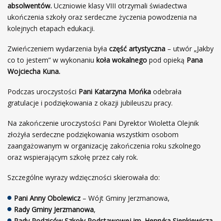
absolwentów.
Uczniowie klasy VIII otrzymali świadectwa
ukończenia szkoły oraz serdeczne życzenia powodzenia na
kolejnych etapach edukacji.
Zwieńczeniem wydarzenia była
część artystyczna
– utwór „Jakby
co to jestem” w wykonaniu
koła wokalnego
pod opieką
Pana
Wojciecha Kuna.
Podczas uroczystości
Pani Katarzyna Mońka
odebrała
gratulacje i podziękowania z okazji jubileuszu pracy.
Na zakończenie uroczystości Pani Dyrektor Wioletta Olejnik
złożyła serdeczne podziękowania wszystkim osobom
zaangażowanym w organizację zakończenia roku szkolnego
oraz wspierającym szkołę przez cały rok.
Szczególne wyrazy wdzięczności skierowała do:
Pani Anny Obolewicz
– Wójt Gminy Jerzmanowa,
Rady Gminy Jerzmanowa
,
Rady Rodziców Szkoły Podstawowej im. Henryka Sienkiewicza