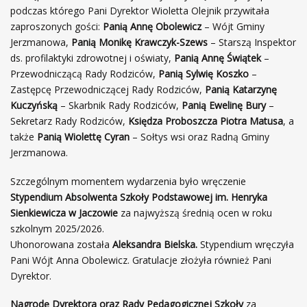
podczas którego Pani Dyrektor Wioletta Olejnik przywitała
zaproszonych gości:
Panią Annę Obolewicz
– Wójt Gminy
Jerzmanowa,
Panią Monikę Krawczyk-Szews
– Starszą Inspektor
ds. profilaktyki zdrowotnej i oświaty,
Panią Annę Świątek
–
Przewodniczącą Rady Rodziców,
Panią
Sylwię Koszko
–
Zastępcę Przewodniczącej Rady Rodziców,
Panią Katarzynę
Kuczyńską
– Skarbnik Rady Rodziców,
Panią Ewelinę Bury
–
Sekretarz Rady Rodziców,
Księdza Proboszcza Piotra Matusa
, a
także
Panią Wiolettę Cyran
– Sołtys wsi oraz Radną Gminy
Jerzmanowa.
Szczególnym momentem wydarzenia było wręczenie
Stypendium Absolwenta Szkoły Podstawowej im. Henryka
Sienkiewicza w Jaczowie
za najwyższą średnią ocen w roku
szkolnym 2025/2026.
Uhonorowana została
Aleksandra Bielska.
Stypendium wręczyła
Pani Wójt Anna Obolewicz. Gratulacje złożyła również Pani
Dyrektor.
Nagrodę Dyrektora oraz Rady Pedagogicznej Szkoły
za