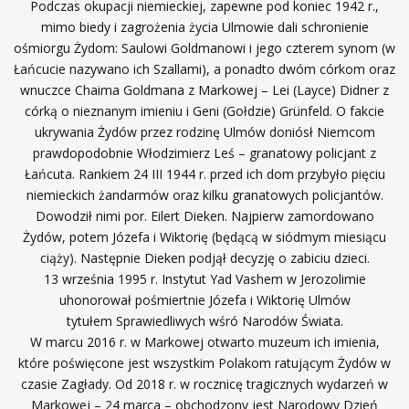
Podczas okupacji niemieckiej, zapewne pod koniec 1942 r.,
mimo biedy i zagrożenia życia Ulmowie dali schronienie
ośmiorgu Żydom: Saulowi Goldmanowi i jego czterem synom (w
Łańcucie nazywano ich Szallami), a ponadto dwóm córkom oraz
wnuczce Chaima Goldmana z Markowej – Lei (Layce) Didner z
córką o nieznanym imieniu i Geni (Gołdzie) Grünfeld. O fakcie
ukrywania Żydów przez rodzinę Ulmów doniósł Niemcom
prawdopodobnie Włodzimierz Leś – granatowy policjant z
Łańcuta. Rankiem 24 III 1944 r. przed ich dom przybyło pięciu
niemieckich żandarmów oraz kilku granatowych policjantów.
Dowodził nimi por. Eilert Dieken. Najpierw zamordowano
Żydów, potem Józefa i Wiktorię (będącą w siódmym miesiącu
ciąży). Następnie Dieken podjął decyzję o zabiciu dzieci.
13 września 1995 r. Instytut Yad Vashem w Jerozolimie
uhonorował pośmiertnie Józefa i Wiktorię Ulmów
tytułem Sprawiedliwych wśró Narodów Świata.
W marcu 2016 r. w Markowej otwarto muzeum ich imienia,
które poświęcone jest wszystkim Polakom ratującym Żydów w
czasie Zagłady. Od 2018 r. w rocznicę tragicznych wydarzeń w
Markowej – 24 marca – obchodzony jest Narodowy Dzień