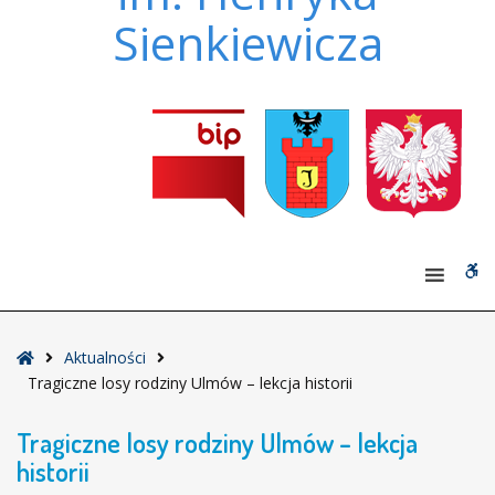
Sienkiewicza
W
bu
Strona
Aktualności
główna
Tragiczne losy rodziny Ulmów – lekcja historii
Tragiczne losy rodziny Ulmów – lekcja
historii