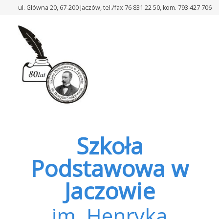
–
ul. Główna 20, 67-200 Jaczów, tel./fax 76 831 22 50, kom. 793 427 706
Tragiczne
losy
rodziny
Ulmów
–
lekcja
historii
Szkoła
Podstawowa w
Jaczowie
im. Henryka