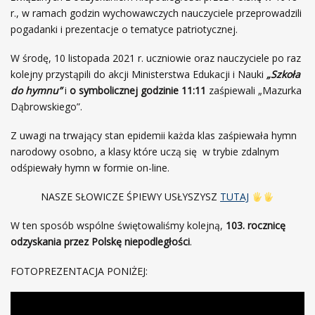
r., w ramach godzin wychowawczych nauczyciele przeprowadzili
pogadanki i prezentacje o tematyce patriotycznej.
W środę, 10 listopada 2021 r.
uczniowie oraz nauczyciele po raz
kolejny przystąpili do akcji Ministerstwa Edukacji i Nauki
„Szkoła
do hymnu”
i
o symbolicznej godzinie 11:11
zaśpiewali „Mazurka
Dąbrowskiego”.
Z uwagi na trwający stan epidemii każda klas zaśpiewała hymn
narodowy osobno, a klasy które uczą się w trybie zdalnym
odśpiewały hymn w formie on-line.
NASZE SŁOWICZE ŚPIEWY USŁYSZYSZ
TUTAJ
W ten sposób wspólne świętowaliśmy kolejną,
103. rocznicę
odzyskania przez Polskę niepodległości
.
FOTOPREZENTACJA PONIŻEJ: