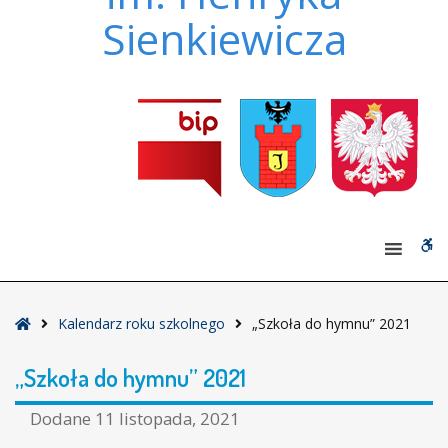
Sienkiewicza
W
bu
Strona
Kalendarz roku szkolnego
„Szkoła do hymnu” 2021
główna
„Szkoła do hymnu” 2021
Dodane
11 listopada, 2021