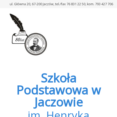
–
ul. Główna 20, 67-200 Jaczów, tel./fax 76 831 22 50, kom. 793 427 706
„Szkoła
do
hymnu”
2021
Szkoła
Podstawowa w
Jaczowie
im. Henryka