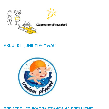
PROJEKT
„UMIEM
PŁYWAĆ”
PROJEKT
„EDUKACJA
SZANSĄ
NA
SPEŁNIENIE