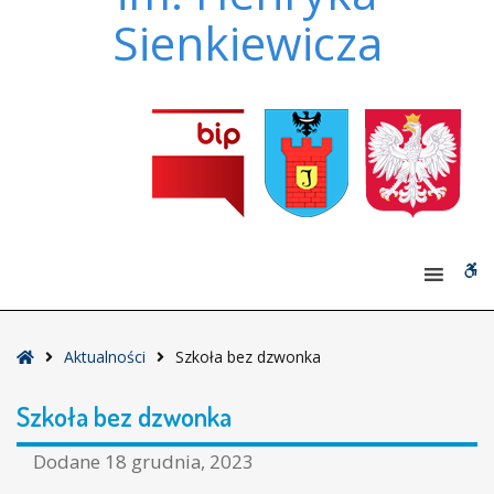
Sienkiewicza
W
bu
Strona
Aktualności
Szkoła bez dzwonka
główna
Szkoła bez dzwonka
Dodane
18 grudnia, 2023