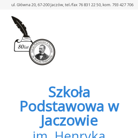
–
ul. Główna 20, 67-200 Jaczów, tel./fax 76 831 22 50, kom. 793 427 706
Szkoła
bez
dzwonka
Szkoła
Podstawowa w
Jaczowie
im. Henryka