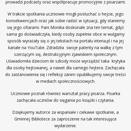
prowadzi podcasty oraz współpracuje promocyjnie z pisarzami.
W trakcie spotkania uczniowie mogli posłuchać o hejcie, jego
konsekwencjach oraz jak sobie radzić w sytuacji, gdy staniemy
się jego ofiarami. Pani Monika doskonale zna ten temat, gdyż
sama go doświadczyła, kiedy osoby zupełnie obce w wulgarny
sposób wyrażały się o jej tekstach na portalu interia.pl i na jej
kanale na YouTube. Zdradziła swoje patenty na walkę z tym
szerzącym się, destrukcyjnym zjawiskiem społecznym.
Uświadomiła dzieciom ile szkody może wyrządzić taka krytyka
dla osoby hejtowanej, a nawet dla samego hejtera. Zachęcała
do zastanowienia się i refleksji zanim opublikujemy swoje treści
w mediach społecznościowych.
Uczniowie poznali również warsztat pracy pisarza. Pisarka
zachęcała uczniów do sięgania po książki i czytania.
Dziękujemy autorce za wspaniałe i ciekawe spotkanie, a
Gminnej Bibliotece za zaproszenie na tak interesujące
wydarzenie.