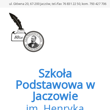
–
ul. Główna 20, 67-200 Jaczów, tel./fax 76 831 22 50, kom. 793 427 706
Spotkanie
autorskie
z
panią
Moniką
Borkowską
–
Szmit
Szkoła
Podstawowa w
Jaczowie
im. Henryka