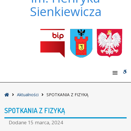
Sienkiewicza
W
bu
Strona
Aktualności
SPOTKANIA Z FIZYKĄ
główna
SPOTKANIA Z FIZYKĄ
Dodane
15 marca, 2024