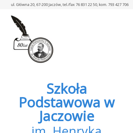
–
ul. Główna 20, 67-200 Jaczów, tel./fax 76 831 22 50, kom. 793 427 706
Społeczność
szkolna
serdecznie
zaprasza
Szkoła
Podstawowa w
Jaczowie
im. Henryka