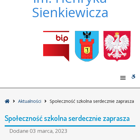
Sienkiewicza
W
bu
Strona
Aktualności
Społeczność szkolna serdecznie zaprasza
główna
Społeczność szkolna serdecznie zaprasza
Dodane
03 marca, 2023