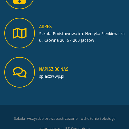
ADRES
Szkoła Podstawowa im. Henryka Sienkiewicza
ul. Główna 20, 67-200 Jaczów
NAPISZ
DO
NAS
spjacz@wp.pl
Szkoła- wszystkie prawa zastrzeżone - wdrożenie i obsługa
informatyczna JBS Komputery