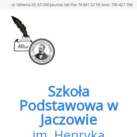
–
ul. Główna 20, 67-200 Jaczów, tel./fax 76 831 22 50, kom. 793 427 706
Rekrutacja
na
rok
szkolny
2022/2023
Szkoła
Podstawowa w
Jaczowie
im. Henryka