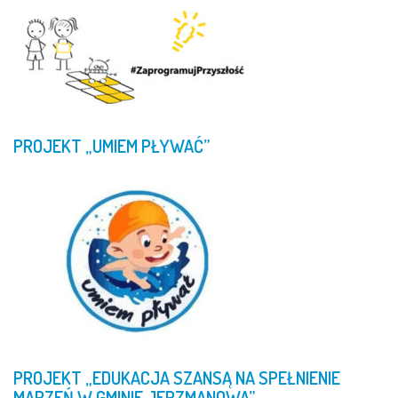
PROJEKT
„UMIEM
PŁYWAĆ”
PROJEKT
„EDUKACJA
SZANSĄ
NA
SPEŁNIENIE
MARZEŃ
W
GMINIE
JERZMANOWA”