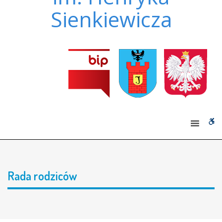
Sienkiewicza
W
bu
Rada rodziców