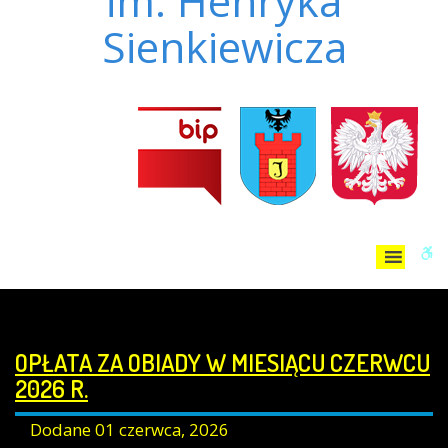
im. Henryka
Sienkiewicza
W
bu
OPŁATA ZA OBIADY W MIESIĄCU CZERWCU
2026 R.
Dodane
01 czerwca, 2026