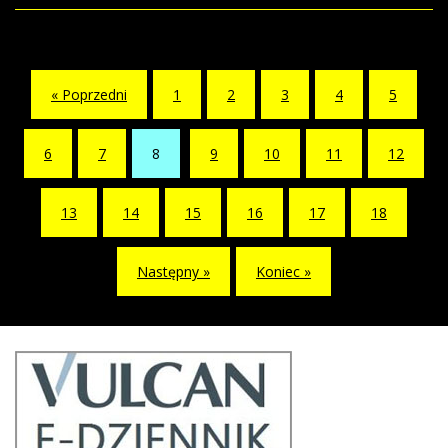
NASZEJ
SZKOŁY!
« Poprzedni
1
2
3
4
5
6
7
8
9
10
11
12
(current)
13
14
15
16
17
18
Następny »
Koniec »