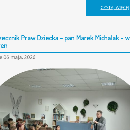
CZYTAJ WIĘCEJ
zecznik Praw Dziecka – pan Marek Michalak – w
ven
ne
06 maja, 2026