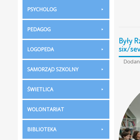
PSYCHOLOG
PEDAGOG
Były R
six/se
LOGOPEDA
Doda
SAMORZĄD SZKOLNY
ŚWIETLICA
WOLONTARIAT
BIBLIOTEKA