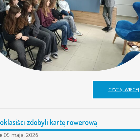
CZYTAJ WIĘCEJ
oklasiści zdobyli kartę rowerową
ne
05 maja, 2026