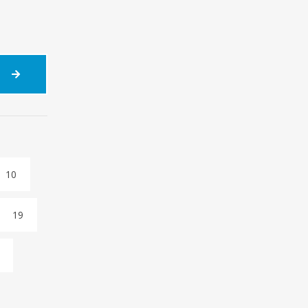
URODZINY
PATRONA
SZKOŁY
–
5
MAJA
10
19