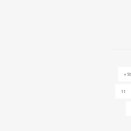
« St
11