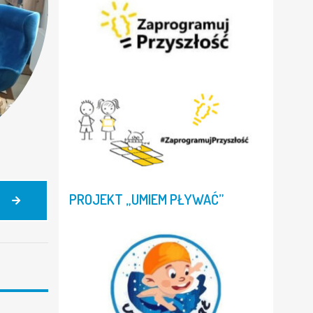
PROJEKT
„UMIEM
PŁYWAĆ”
BYŁY
RZECZNIK
PRAW
DZIECKA
–
PAN
MAREK
MICHALAK
–