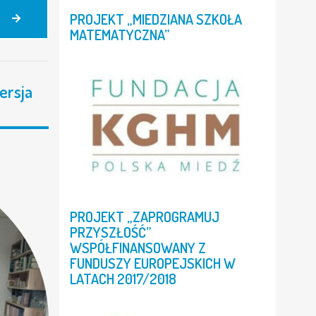
PROJEKT
„MIEDZIANA
SZKOŁA
SPOTKANIE
AUTORSKIE
MATEMATYCZNA”
Z
PANEM
MARKIEM
ersja
MICHALAKIEM
PROJEKT
„ZAPROGRAMUJ
PRZYSZŁOŚĆ”
WSPÓŁFINANSOWANY
Z
FUNDUSZY
EUROPEJSKICH
W
LATACH
2017/2018