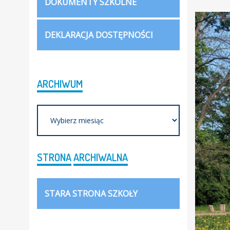
DOKUMENTY SZKOLNE
DEKLARACJA DOSTĘPNOŚCI
ARCHIWUM
Archiwum
STRONA
ARCHIWALNA
STARA STRONA SZKOŁY