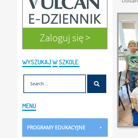
Doda
WYSZUKAJ
W
SZKOLE:
Search
Szukaj
for:
MENU
PROGRAMY EDUKACYJNE