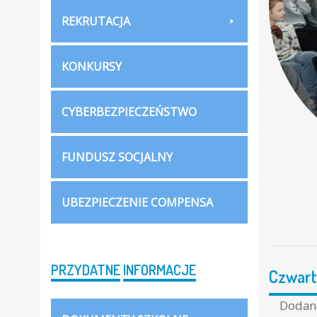
REKRUTACJA
KONKURSY
CYBERBEZPIECZEŃSTWO
FUNDUSZ SOCJALNY
UBEZPIECZENIE COMPENSA
PRZYDATNE
INFORMACJE
Czwart
Doda