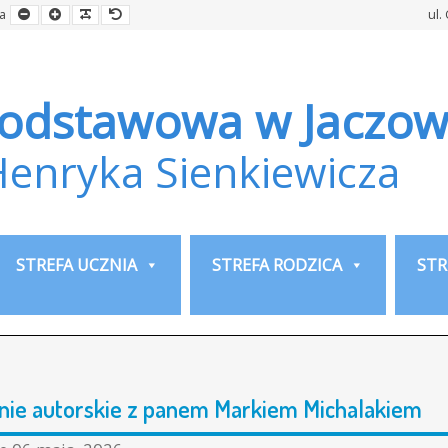
Smaller
Larger
Readable
Default
a
ul.
Font
Font
Font
Font
Podstawowa w Jaczow
Henryka Sienkiewicza
STREFA UCZNIA
STREFA RODZICA
STR
nie autorskie z panem Markiem Michalakiem