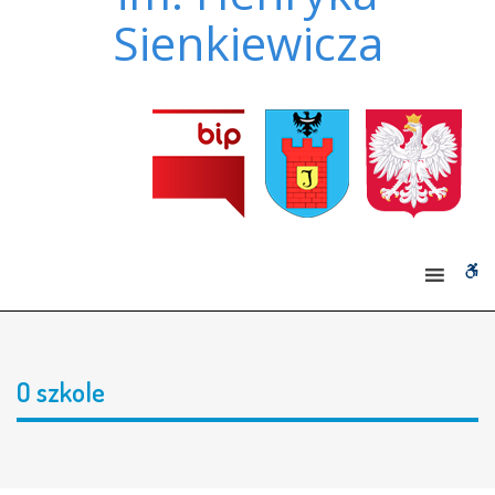
Sienkiewicza
W
bu
O szkole