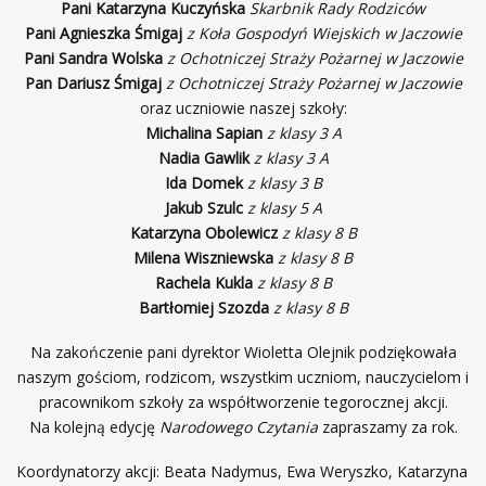
Pani Katarzyna Kuczyńska
Skarbnik Rady Rodziców
Pani Agnieszka Śmigaj
z Koła Gospodyń Wiejskich w Jaczowie
Pani Sandra Wolska
z Ochotniczej Straży Pożarnej w Jaczowie
Pan Dariusz Śmigaj
z Ochotniczej Straży Pożarnej w Jaczowie
oraz uczniowie naszej szkoły:
Michalina Sapian
z klasy 3 A
Nadia Gawlik
z klasy 3 A
Ida Domek
z klasy 3 B
Jakub Szulc
z klasy 5 A
Katarzyna Obolewicz
z klasy 8 B
Milena Wiszniewska
z klasy 8 B
Rachela Kukla
z klasy 8 B
Bartłomiej Szozda
z klasy 8 B
Na zakończenie pani dyrektor Wioletta Olejnik podziękowała
naszym gościom, rodzicom, wszystkim uczniom, nauczycielom i
pracownikom szkoły za współtworzenie tegorocznej akcji.
Na kolejną edycję
Narodowego Czytania
zapraszamy za rok.
Koordynatorzy akcji: Beata Nadymus, Ewa Weryszko, Katarzyna