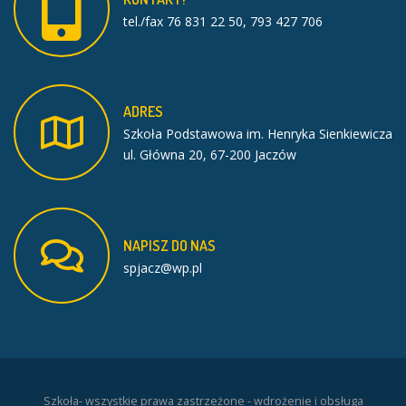
tel./fax 76 831 22 50, 793 427 706
ADRES
Szkoła Podstawowa im. Henryka Sienkiewicza
ul. Główna 20, 67-200 Jaczów
NAPISZ
DO
NAS
spjacz@wp.pl
Szkoła- wszystkie prawa zastrzeżone - wdrożenie i obsługa