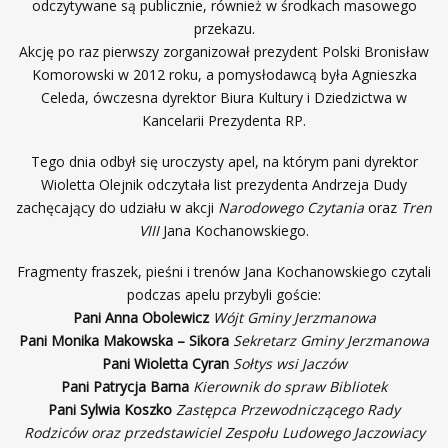
odczytywane są publicznie, również w środkach masowego
przekazu.
Akcję po raz pierwszy zorganizował prezydent Polski Bronisław
Komorowski w 2012 roku, a pomysłodawcą była Agnieszka
Celeda, ówczesna dyrektor Biura Kultury i Dziedzictwa w
Kancelarii Prezydenta RP.
Tego dnia odbył się uroczysty apel, na którym pani dyrektor
Wioletta Olejnik odczytała list prezydenta Andrzeja Dudy
zachęcający do udziału w akcji
Narodowego Czytania
oraz
Tren
VIII
Jana Kochanowskiego.
Fragmenty fraszek, pieśni i trenów Jana Kochanowskiego czytali
podczas apelu przybyli goście:
Pani Anna Obolewicz
Wójt Gminy Jerzmanowa
Pani Monika Makowska – Sikora
Sekretarz Gminy Jerzmanowa
Pani Wioletta Cyran
Sołtys wsi Jaczów
Pani Patrycja Barna
Kierownik do spraw Bibliotek
Pani Sylwia Koszko
Zastępca Przewodniczącego Rady
Rodziców oraz przedstawiciel Zespołu Ludowego Jaczowiacy