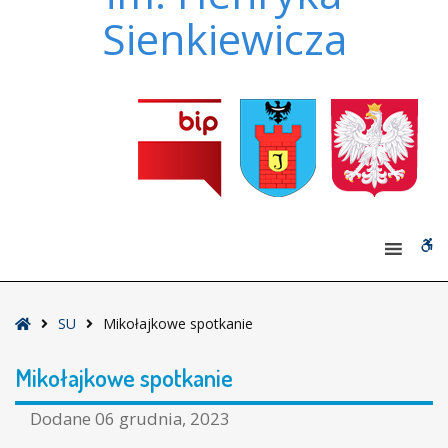
Sienkiewicza
W
bu
Strona
SU
Mikołajkowe spotkanie
główna
Mikołajkowe spotkanie
Dodane
06 grudnia, 2023