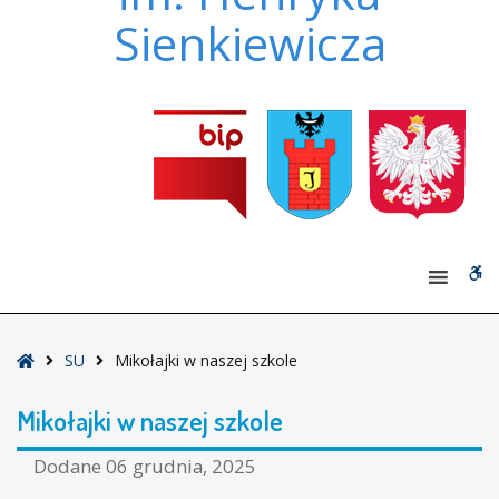
Sienkiewicza
W
bu
Strona
SU
Mikołajki w naszej szkole
główna
Mikołajki w naszej szkole
Dodane
06 grudnia, 2025