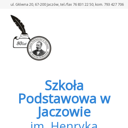
–
ul. Główna 20, 67-200 Jaczów, tel./fax 76 831 22 50, kom. 793 427 706
Mikołajki
w
naszej
szkole
Szkoła
Podstawowa w
Jaczowie
im. Henryka