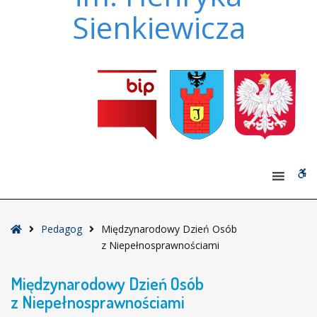
Sienkiewicza
W
bu
Strona
Pedagog
Międzynarodowy Dzień Osób
główna
z Niepełnosprawnościami
Międzynarodowy Dzień Osób
z Niepełnosprawnościami