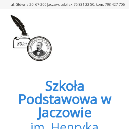
–
ul. Główna 20, 67-200 Jaczów, tel./fax 76 831 22 50, kom. 793 427 706
Międzynarodowy
Dzień
Osóbz
Niepełnosprawnościami
Szkoła
Podstawowa w
Jaczowie
im. Henryka