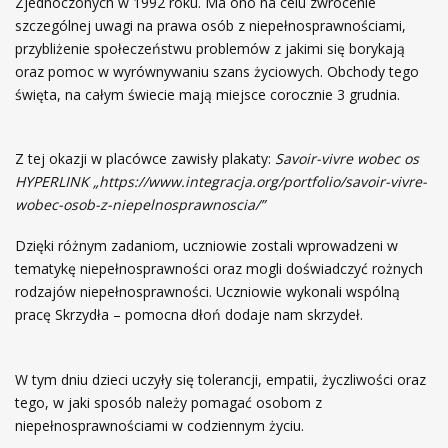
Zjednoczonych w 1992 roku. Ma ono na celu zwrócenie
szczególnej uwagi na prawa osób z niepełnosprawnościami,
przybliżenie społeczeństwu problemów z jakimi się borykają
oraz pomoc w wyrównywaniu szans życiowych. Obchody tego
święta, na całym świecie mają miejsce corocznie 3 grudnia.
Z tej okazji w placówce zawisły plakaty:
Savoir-vivre wobec os
HYPERLINK „https://www.integracja.org/portfolio/savoir-vivre-
wobec-osob-z-niepelnosprawnoscia/”
Dzięki różnym zadaniom, uczniowie zostali wprowadzeni w
tematykę niepełnosprawności oraz mogli doświadczyć rożnych
rodzajów niepełnosprawności. Uczniowie wykonali wspólną
pracę Skrzydła – pomocna dłoń dodaje nam skrzydeł.
W tym dniu dzieci uczyły się tolerancji, empatii, życzliwości oraz
tego, w jaki sposób należy pomagać osobom z
niepełnosprawnościami w codziennym życiu.