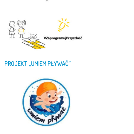
PROJEKT
„UMIEM
PŁYWAĆ”