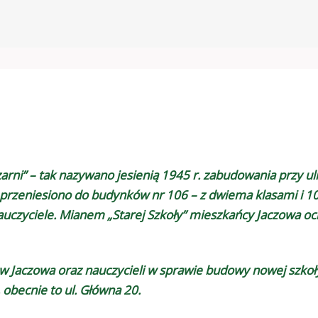
rni” – tak nazywano jesienią 1945 r. zabudowania przy uli
 przeniesiono do budynków nr 106 – z dwiema klasami i 10
czyciele. Mianem „Starej Szkoły” mieszkańcy Jaczowa ochr
ców Jaczowa oraz nauczycieli w sprawie budowy nowej sz
 obecnie to ul. Główna 20.