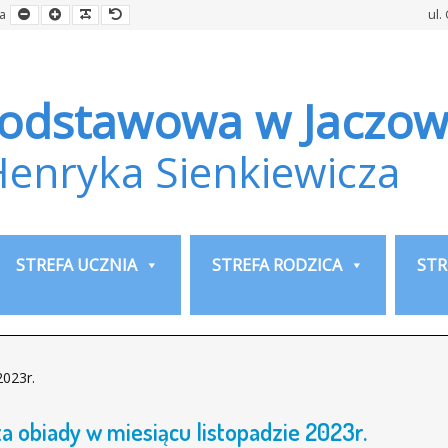
Smaller
Larger
Readable
Default
a
ul.
Font
Font
Font
Font
Podstawowa w Jaczow
Henryka Sienkiewicza
STREFA UCZNIA
STREFA RODZICA
STR
2023r.
a obiady w miesiącu listopadzie 2023r.