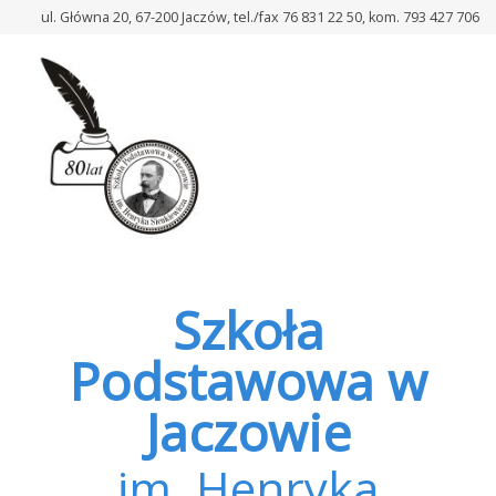
–
ul. Główna 20, 67-200 Jaczów, tel./fax 76 831 22 50, kom. 793 427 706
Koszt
za
obiady
w
m-
cu
marcu
2023r.
Szkoła
Podstawowa w
Jaczowie
im. Henryka