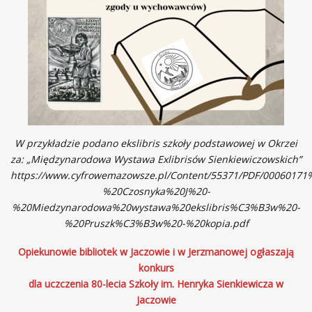
W przykładzie podano ekslibris szkoły podstawowej w Okrzei
za: „Międzynarodowa Wystawa Exlibrisów Sienkiewiczowskich”
https://www.cyfrowemazowsze.pl/Content/55371/PDF/00060171
%20Czosnyka%20J%20-
%20Miedzynarodowa%20wystawa%20ekslibris%C3%B3w%20-
%20Pruszk%C3%B3w%20-%20kopia.pdf
Opiekunowie bibliotek w Jaczowie i w Jerzmanowej ogłaszają
konkurs
dla uczczenia 80-lecia Szkoły im. Henryka Sienkiewicza w
Jaczowie