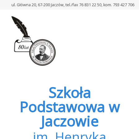
–
ul. Główna 20, 67-200 Jaczów, tel./fax 76 831 22 50, kom. 793 427 706
Konkurs
Sienkiewiczowski
dla
klas
4-
8
na
projekt
EXLIBRISU
Szkoły
Podstawowej
Szkoła
im.
Henryka
Podstawowa w
Sienkiewicza
w
Jaczowie
Jaczowie
im. Henryka