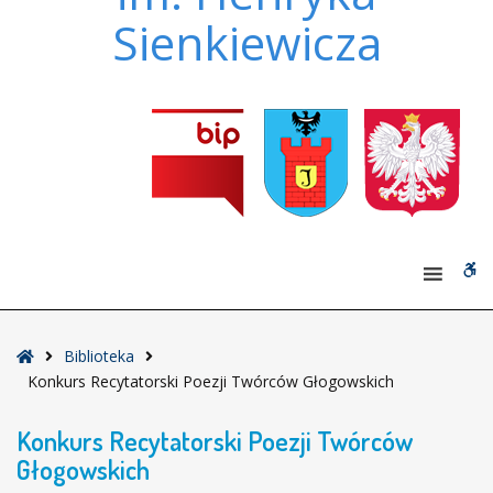
Sienkiewicza
W
bu
Strona
Biblioteka
główna
Konkurs Recytatorski Poezji Twórców Głogowskich
Konkurs Recytatorski Poezji Twórców
Głogowskich