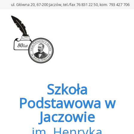
–
ul. Główna 20, 67-200 Jaczów, tel./fax 76 831 22 50, kom. 793 427 706
Konkurs
Recytatorski
Poezji
Twórców
Głogowskich
Szkoła
Podstawowa w
Jaczowie
im. Henryka