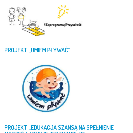
PROJEKT
„UMIEM
PŁYWAĆ”
PROJEKT
„EDUKACJA
SZANSĄ
NA
SPEŁNIENIE