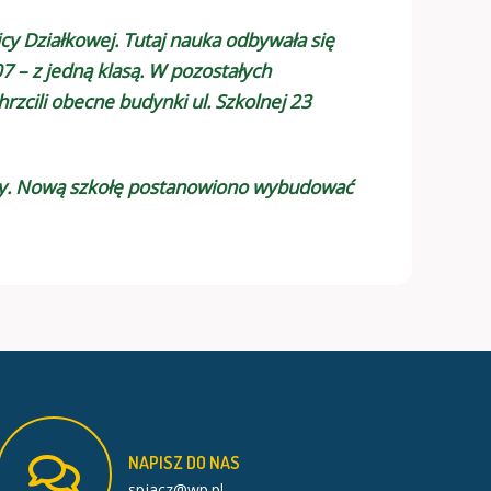
cy Działkowej. Tutaj nauka odbywała się
7 – z jedną klasą. W pozostałych
zcili obecne budynki ul. Szkolnej 23
koły. Nową szkołę postanowiono wybudować
NAPISZ
DO
NAS
spjacz@wp.pl