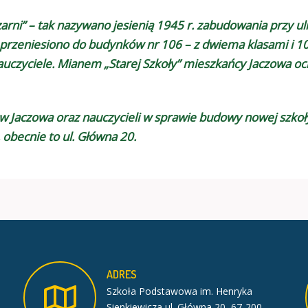
rni” – tak nazywano jesienią 1945 r. zabudowania przy uli
 przeniesiono do budynków nr 106 – z dwiema klasami i 10
czyciele. Mianem „Starej Szkoły” mieszkańcy Jaczowa ochr
ców Jaczowa oraz nauczycieli w sprawie budowy nowej sz
 obecnie to ul. Główna 20.
ADRES
Szkoła Podstawowa im. Henryka
Sienkiewicza ul. Główna 20, 67-200