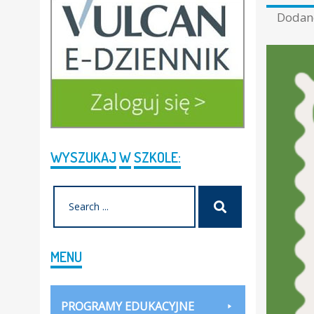
Doda
WYSZUKAJ
W
SZKOLE:
Search
Szukaj
for:
MENU
PROGRAMY EDUKACYJNE