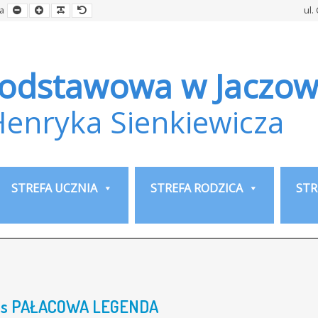
Smaller
Larger
Readable
Default
a
ul.
Font
Font
Font
Font
Podstawowa w Jaczow
Henryka Sienkiewicza
STREFA UCZNIA
STREFA RODZICA
STR
rs PAŁACOWA LEGENDA