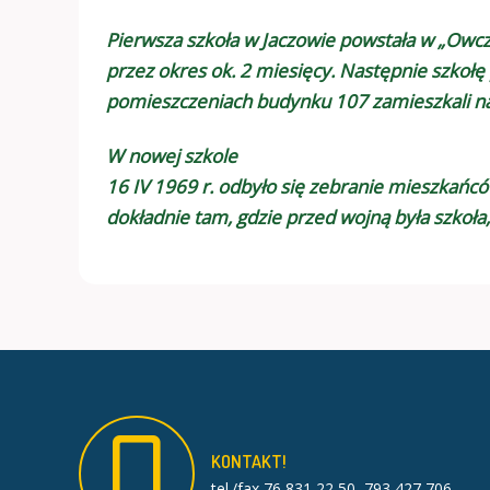
Pierwsza szkoła w Jaczowie powstała w „Owcza
przez okres ok. 2 miesięcy. Następnie szkołę
pomieszczeniach budynku 107 zamieszkali nau
W nowej szkole
16 IV 1969 r. odbyło się zebranie mieszkań
dokładnie tam, gdzie przed wojną była szkoła,
KONTAKT!
tel./fax 76 831 22 50, 793 427 706