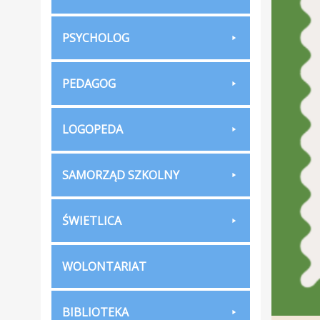
PSYCHOLOG
PEDAGOG
LOGOPEDA
SAMORZĄD SZKOLNY
ŚWIETLICA
WOLONTARIAT
BIBLIOTEKA