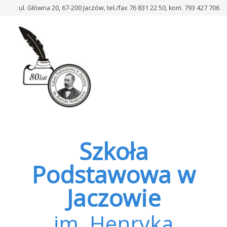
–
ul. Główna 20, 67-200 Jaczów, tel./fax 76 831 22 50, kom. 793 427 706
Komunikat
Dyrektora
Szkoły
z
dn.
11.01.2022
r.
Szkoła
Podstawowa w
Jaczowie
im. Henryka