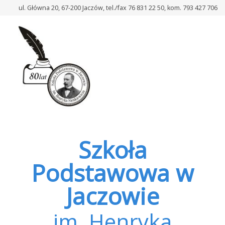
–
ul. Główna 20, 67-200 Jaczów, tel./fax 76 831 22 50, kom. 793 427 706
Kolejna
akcja
zbiórki
elektroodpadów
w
szkołach
zakończona!
Szkoła
Podstawowa w
Jaczowie
im. Henryka