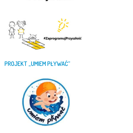
PROJEKT
„UMIEM
PŁYWAĆ”