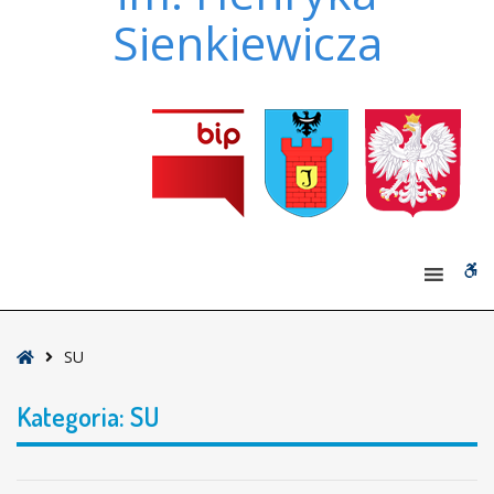
Sienkiewicza
W
bu
Strona
SU
główna
Kategoria:
SU