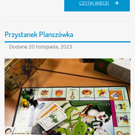
DZIEŃ
CZYTAJ WIĘCEJ
ŻYCZLIWOŚC
I
POZDROWIE
Przystanek Planszówka
Dodane
20 listopada, 2023