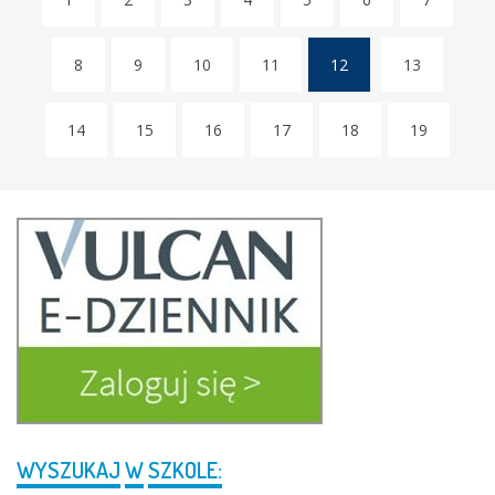
8
9
10
11
12
13
(current)
14
15
16
17
18
19
WYSZUKAJ
W
SZKOLE: