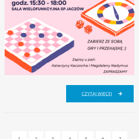
PRZYSTANE
CZYTAJ WIĘCEJ
PLANSZÓWK
1
2
3
4
5
6
7