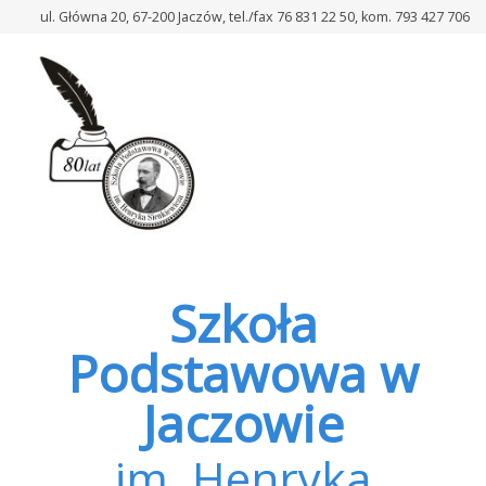
–
ul. Główna 20, 67-200 Jaczów, tel./fax 76 831 22 50, kom. 793 427 706
Jubileusz
80-
lecie
Szkoły
Podstawowej
im.
Henryka
Sienkiewicza
w
Jaczowie
–
Szkoła
ZAPROSZENIE
Podstawowa w
Jaczowie
im. Henryka