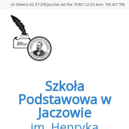
–
ul. Główna 20, 67-200 Jaczów, tel./fax 76 831 22 50, kom. 793 427 706
Informacja
dotycząca
zapisu
dzieci
na
obiady
w
roku
szkolnym
2024/2025
Szkoła
Podstawowa w
Jaczowie
im. Henryka