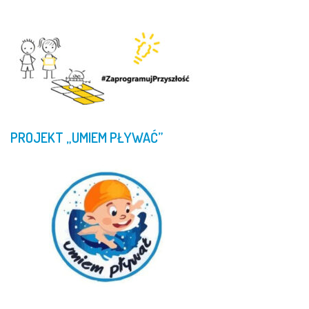
PROJEKT
„UMIEM
PŁYWAĆ”