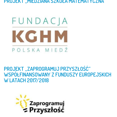
PROJEKT
„MIEDZIANA
SZKOŁA
MATEMATYCZNA”
PROJEKT
„ZAPROGRAMUJ
PRZYSZŁOŚĆ”
WSPÓŁFINANSOWANY
Z
FUNDUSZY
EUROPEJSKICH
W
LATACH
2017/2018