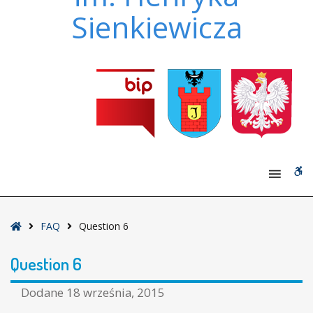
Sienkiewicza
W
bu
Strona
FAQ
Question 6
główna
Question 6
Dodane
18 września, 2015