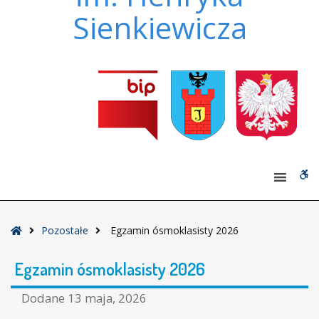
Sienkiewicza
W
bu
Strona
Pozostałe
Egzamin ósmoklasisty 2026
główna
Egzamin ósmoklasisty 2026
Dodane
13 maja, 2026