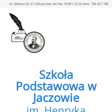
–
ul. Główna 20, 67-200 Jaczów, tel./fax 76 831 22 50, kom. 793 427 706
Egzamin
ósmoklasisty
2026
Szkoła
Podstawowa w
Jaczowie
im. Henryka