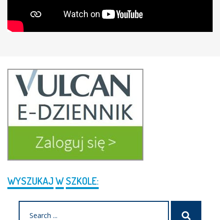
WYSZUKAJ
W
SZKOLE:
Search
Szukaj
for: