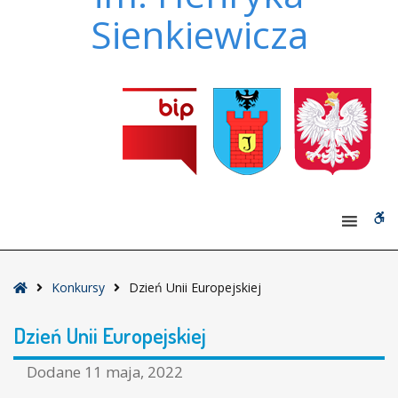
Sienkiewicza
W
bu
Strona
Konkursy
Dzień Unii Europejskiej
główna
Dzień Unii Europejskiej
Dodane
11 maja, 2022