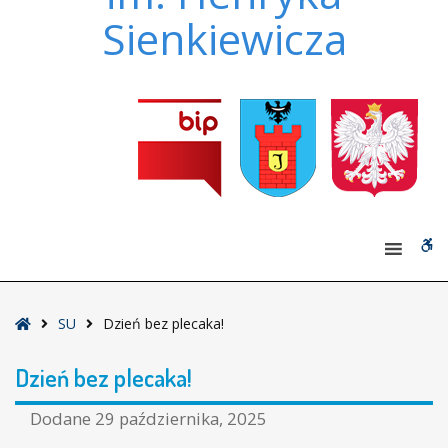
Sienkiewicza
W
bu
Strona
SU
Dzień bez plecaka!
główna
Dzień bez plecaka!
Dodane
29 października, 2025