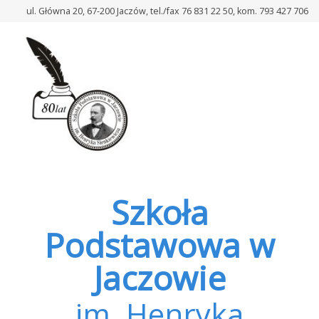
–
ul. Główna 20, 67-200 Jaczów, tel./fax 76 831 22 50, kom. 793 427 706
Dzień
bez
plecaka!
Szkoła
Podstawowa w
Jaczowie
im. Henryka